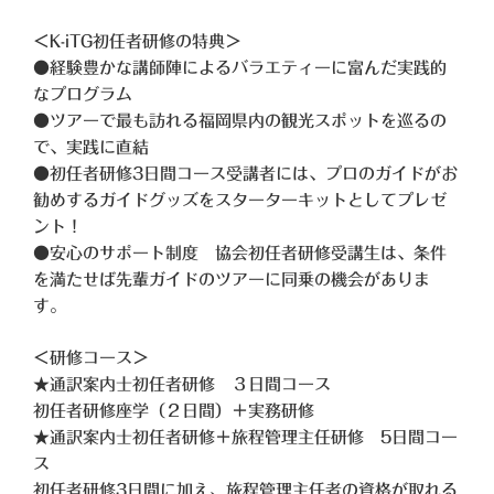
＜K-iTG初任者研修の特典＞
●経験豊かな講師陣によるバラエティーに富んだ実践的
なプログラム
●ツアーで最も訪れる福岡県内の観光スポットを巡るの
で、実践に直結
●初任者研修3日間コース受講者には、プロのガイドがお
勧めするガイドグッズをスターターキットとしてプレゼ
ント！
●安心のサポート制度 協会初任者研修受講生は、条件
を満たせば先輩ガイドのツアーに同乗の機会がありま
す。
＜研修コース＞
★通訳案内士初任者研修 ３日間コース
初任者研修座学（２日間）＋実務研修
★通訳案内士初任者研修＋旅程管理主任研修 5日間コー
ス
初任者研修3日間に加え、旅程管理主任者の資格が取れる