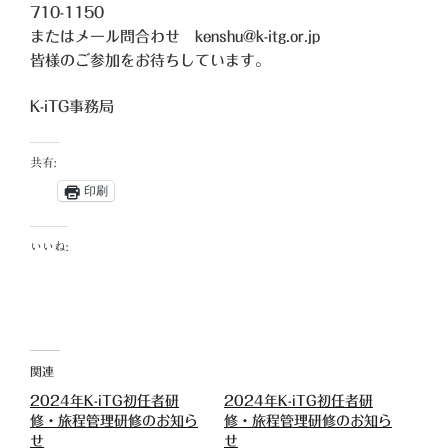
710-1150
またはメール問合わせ kenshu@k-itg.or.jp
皆様のご参加をお待ちしています。
K-iTG事務局
共有:
印刷
いいね:
関連
2024年K-iTG初任者研
2024年K-iTG初任者研
修・旅程管理研修のお知ら
修・旅程管理研修のお知ら
せ
せ