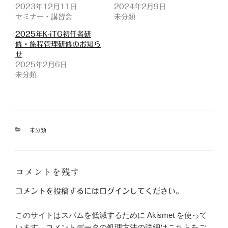
2023年12月11日
2024年2月9日
セミナー・講習会
未分類
2025年K-iTG初任者研
修・旅程管理研修のお知ら
せ
2025年2月6日
未分類
カ
未分類
テ
ゴ
リ
ー
コメントを残す
コメントを投稿するには
ログイン
してください。
このサイトはスパムを低減するために Akismet を使って
います。
コメントデータの処理方法の詳細はこちらをご