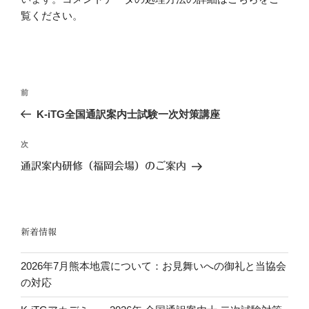
覧ください
。
投
前
前
稿
の
K-iTG全国通訳案内士試験一次対策講座
ナ
投
ビ
稿
次
次
ゲ
の
通訳案内研修（福岡会場）のご案内
投
ー
稿
シ
ョ
新着情報
ン
2026年7月熊本地震について：お見舞いへの御礼と当協会
の対応