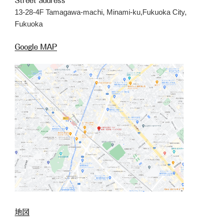
Street address
13-28-4F Tamagawa-machi, Minami-ku,Fukuoka City,
Fukuoka
Google MAP
地図