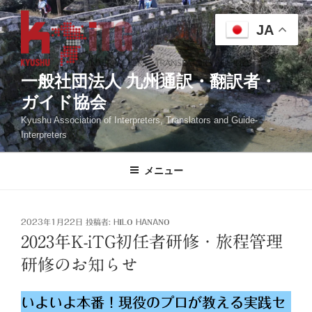
コ
ン
JA
テ
ン
ツ
一般社団法人 九州通訳・翻訳者・
へ
ガイド協会
ス
Kyushu Association of Interpreters, Translators and Guide-
キ
Interpreters
ッ
プ
メニュー
投
2023年1月22日
投稿者:
HILO HANANO
稿
2023年K-iTG初任者研修・旅程管理
日:
研修のお知らせ
いよいよ本番！現役のプロが教える実践セ