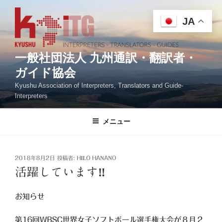
コ
ン
JA
テ
ン
ツ
一般社団法人 九州通訳・翻訳者・
へ
ガイド協会
ス
Kyushu Association of Interpreters, Translators and Guide-
キ
Interpreters
ッ
プ
メニュー
投
2018年8月2日
投稿者:
HILO HANANO
稿
活躍しています‼
日:
お知らせ
第16回WBSC世界女子ソフトボール選手権大会が８月２