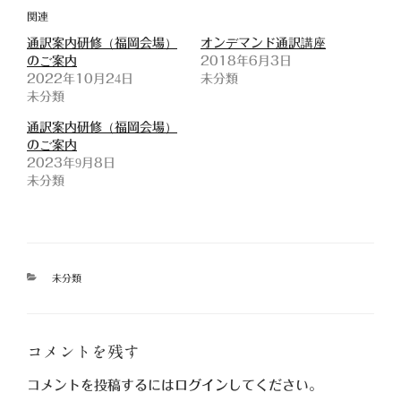
関連
通訳案内研修（福岡会場）
オンデマンド通訳講座
のご案内
2018年6月3日
2022年10月24日
未分類
未分類
通訳案内研修（福岡会場）
のご案内
2023年9月8日
未分類
カ
未分類
テ
ゴ
リ
ー
コメントを残す
コメントを投稿するには
ログイン
してください。