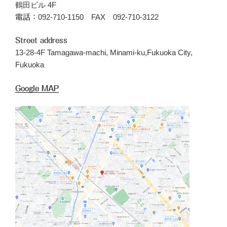
鶴田ビル 4F
092-710-1150 FAX 092-710-3122
電話：
Street address
13-28-4F Tamagawa-machi, Minami-ku,Fukuoka City,
Fukuoka
Google MAP