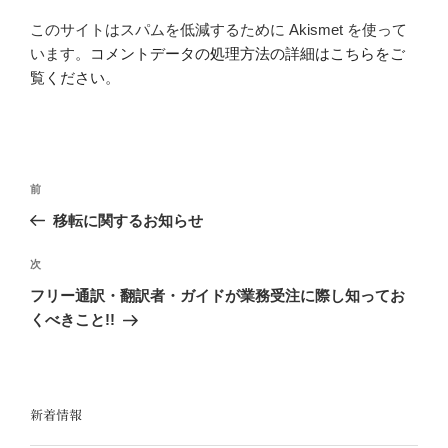
このサイトはスパムを低減するために Akismet を使って
います。
コメントデータの処理方法の詳細はこちらをご
覧ください
。
投
前
前
稿
の
移転に関するお知らせ
ナ
投
ビ
稿
次
次
ゲ
の
フリー通訳・翻訳者・ガイドが業務受注に際し知ってお
投
ー
くべきこと!!
稿
シ
ョ
ン
新着情報