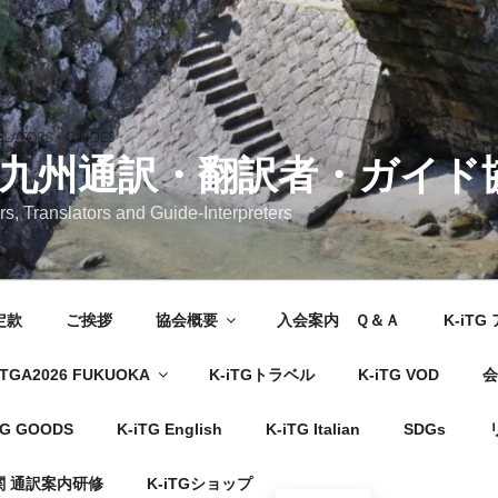
 九州通訳・翻訳者・ガイド
rs, Translators and Guide-Interpreters
定款
ご挨拶
協会概要
入会案内 Ｑ＆Ａ
K-iT
TGA2026 FUKUOKA
K-iTGトラベル
K-iTG VOD
会
TG GOODS
K-iTG English
K-iTG Italian
SDGs
 通訳案内研修
K-iTGショップ