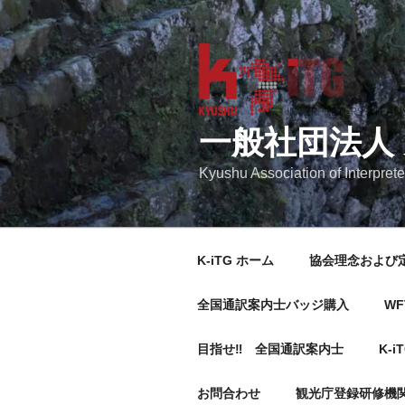
コ
ン
テ
ン
ツ
へ
一般社団法人
ス
キ
Kyushu Association of Interprete
ッ
プ
K-iTG ホーム
協会理念および
全国通訳案内士バッジ購入
WF
目指せ‼ 全国通訳案内士
K-i
お問合わせ
観光庁登録研修機関