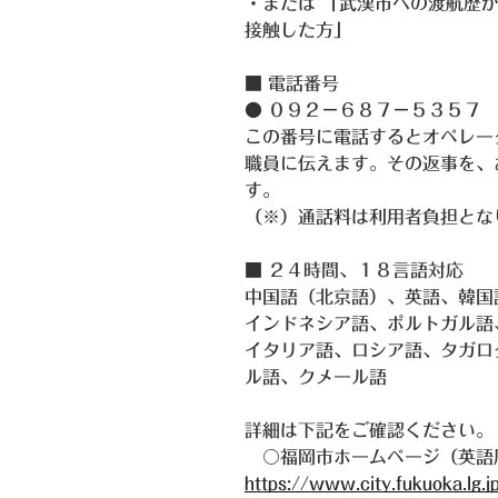
・または 「武漢市への渡航歴
接触した方」
■ 電話番号
● ０９２－６８７－５３５７
この番号に電話するとオペレー
職員に伝えます。その返事を、
す。
（※）通話料は利用者負担とな
■ ２４時間、１８言語対応
中国語（北京語）、英語、韓国
インドネシア語、ポルトガル語
イタリア語、ロシア語、タガロ
ル語、クメール語
詳細は下記をご確認ください。
〇福岡市ホームページ（英語周
https://www.city.fukuoka.lg