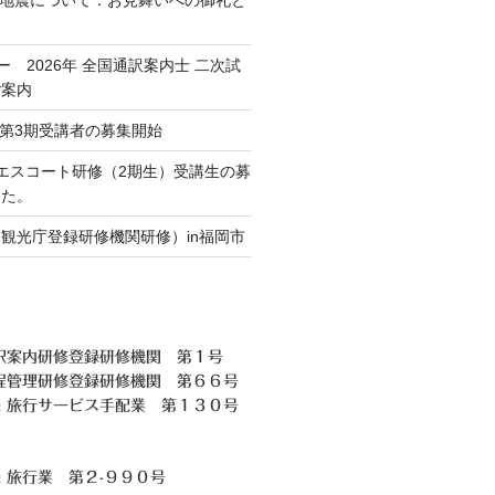
ミー 2026年 全国通訳案内士 二次試
ご案内
Crew第3期受講者の募集開始
通訳エスコート研修（2期生）受講生の募
した。
観光庁登録研修機関研修）in福岡市
訳案内研修登録研修機関 第１号
程管理研修登録研修機関 第６６号
 旅行サービス手配業 第１３０号
録 旅行業
第２-９９０号