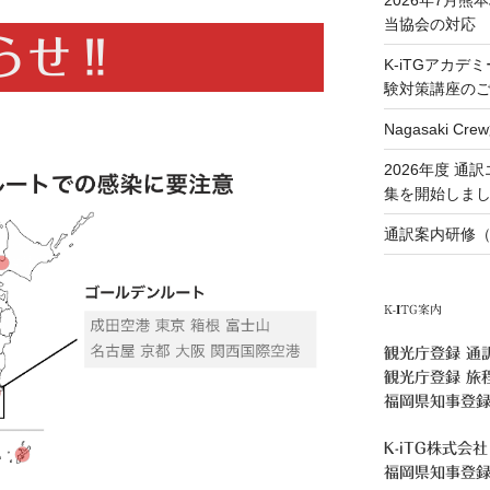
当協会の対応
らせ‼
K-iTGアカデ
験対策講座の
Nagasaki 
2026年度 
集を開始しま
通訳案内研修（
K-ITG案内
観光庁登録 通
観光庁登録 旅
福岡県知事登録
K-iTG株式会社
福岡県知事登