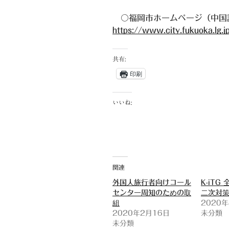
〇福岡市ホームページ（中国語
https://www.city.fukuoka.lg
共有:
印刷
いいね:
関連
外国人旅行者向けコール
K-iTG
センター周知のための取
二次対策
組
2020
2020年2月16日
未分類
未分類