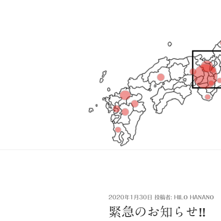
投
2020年1月30日
投稿者:
HILO HANANO
稿
緊急のお知らせ‼
日: