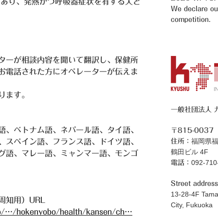
があり、発熱かつ呼吸器症状を有する人と
We declare our 
competition.
ターが相談内容を聞いて翻訳し、保健所
お電話された方にオペレーターが伝えま
ります。
一般社団法人 
語、ベトナム語、ネパール語、タイ語、
〒815-0037
福岡県福
住所：
、スペイン語、フランス語、ドイツ語、
鶴田ビル 4F
グ語、マレー語、ミャンマー語、モンゴ
092-71
電話：
Street address
13-28-4F Tama
知用）URL
City, Fukuoka
.jp/…/hokenyobo/health/kansen/ch…