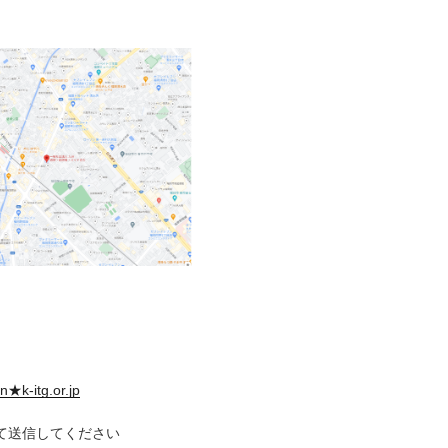
n★k-itg.or.jp
て送信してください