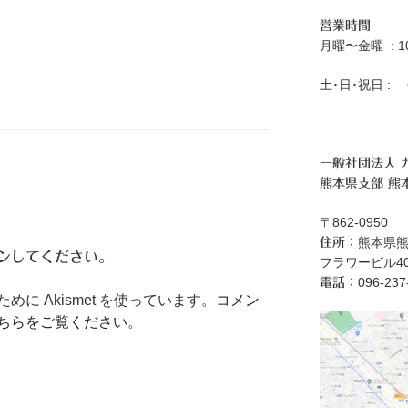
営業時間
月曜〜金曜 : 10:
土･日･祝日 : C
一般社団法人 
熊本県支部 熊
〒862-0950
熊本県熊
住所：
ン
してください。
フラワービル40
096‐23
電話：
に Akismet を使っています。
コメン
ちらをご覧ください
。