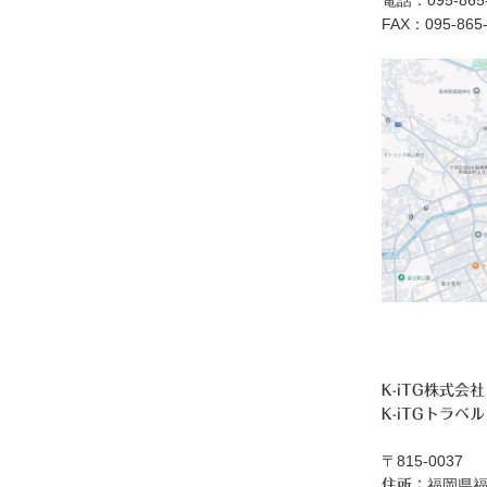
電話：095-865-
FAX：095-865
K-iTG株式会社
K-iTGトラベル
〒815-0037
福岡県福
住所：