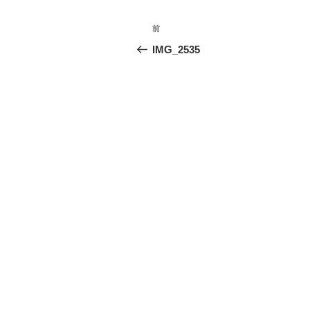
投
前
前
稿
の
IMG_2535
投
ナ
稿
ビ
ゲ
ー
シ
ョ
ン