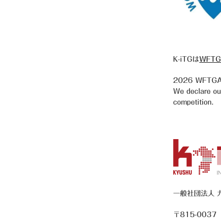
K-iTGは
WFTG
2026
WFTGA 
We declare our 
competition.
一般社団法人 
〒815-0037