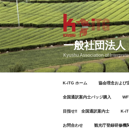
コ
ン
テ
ン
ツ
へ
一般社団法人
ス
キ
Kyushu Association of Interprete
ッ
プ
K-iTG ホーム
協会理念および
全国通訳案内士バッジ購入
WF
目指せ‼ 全国通訳案内士
K-i
お問合わせ
観光庁登録研修機関