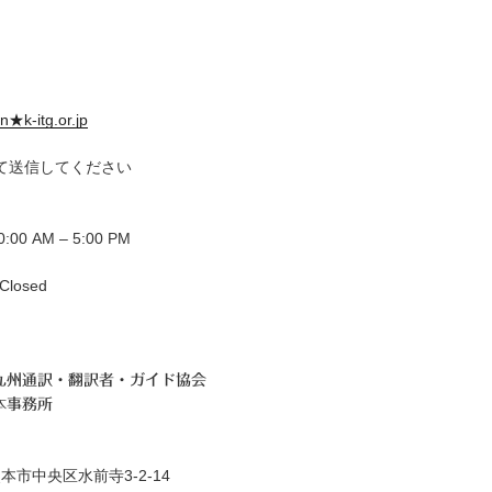
n★k-itg.or.jp
て送信してください
00 AM – 5:00 PM
losed
九州通訳・翻訳者・ガイド協会
本事務所
本市中央区水前寺3-2-14