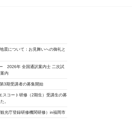
熊本地震について：お見舞いへの御礼と
ミー 2026年 全国通訳案内士 二次試
ご案内
Crew第3期受講者の募集開始
通訳エスコート研修（2期生）受講生の募
した。
観光庁登録研修機関研修）in福岡市