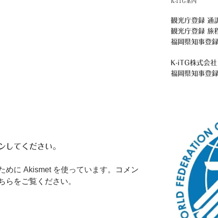
K-ITG案内
観光庁登録 通
観光庁登録 旅
福岡県知事登録
K-iTG株式会社
福岡県知事登
ン
してください。
に Akismet を使っています。
コメン
ちらをご覧ください
。