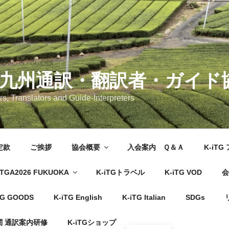
 九州通訳・翻訳者・ガイド
rs, Translators and Guide-Interpreters
定款
ご挨拶
協会概要
入会案内 Ｑ＆Ａ
K-iT
TGA2026 FUKUOKA
K-iTGトラベル
K-iTG VOD
会
TG GOODS
K-iTG English
K-iTG Italian
SDGs
 通訳案内研修
K-iTGショップ