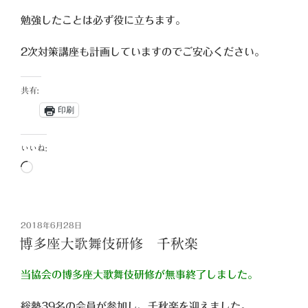
勉強したことは必ず役に立ちます。
2次対策講座も計画していますのでご安心ください。
共有:
印刷
いいね:
読
み
込
み
投
2018年6月28日
中…
稿
博多座大歌舞伎研修 千秋楽
日:
当協会の博多座大歌舞伎研修が無事終了しました。
総勢39名の会員が参加し、千秋楽を迎えました。