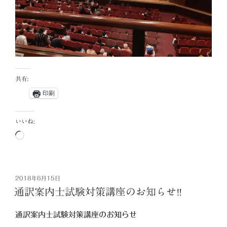
共有:
印刷
いいね:
読
み
込
み
投
2018年6月15日
中…
稿
通訳案内士試験対策講座のお知らせ‼
日:
通訳案内士試験対策講座のお知らせ