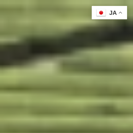
コ
ン
JA
テ
ン
ツ
へ
ス
キ
ッ
プ