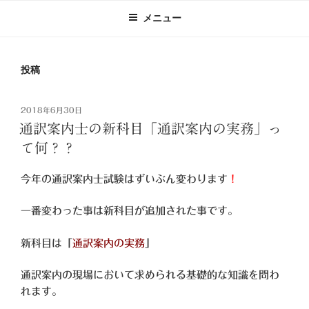
メニュー
投稿
投
2018年6月30日
稿
通訳案内士の新科目「通訳案内の実務」っ
日:
て何？？
今年の通訳案内士試験はずいぶん変わります
！
一番変わった事は新科目が追加された事です。
新科目は「
通訳案内の実務
」
通訳案内の現場において求められる基礎的な知識を問わ
れます。