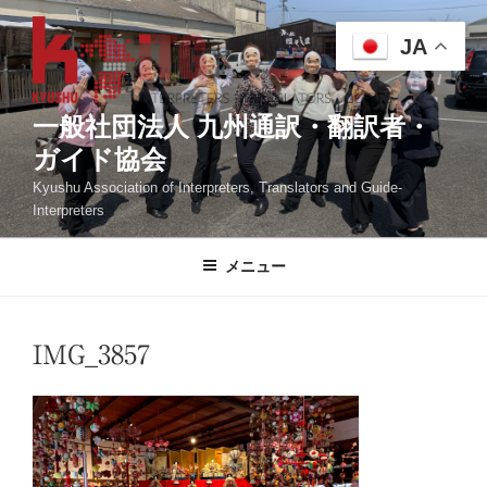
コ
ン
JA
テ
ン
ツ
一般社団法人 九州通訳・翻訳者・
へ
ガイド協会
ス
Kyushu Association of Interpreters, Translators and Guide-
キ
Interpreters
ッ
プ
メニュー
IMG_3857