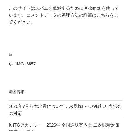
このサイトはスパムを低減するために Akismet を使って
います。
コメントデータの処理方法の詳細はこちらをご
覧ください
。
投
前
前
稿
の
IMG_3857
ナ
投
ビ
稿
ゲ
ー
新着情報
シ
2026年7月熊本地震について：お見舞いへの御礼と当協会
ョ
の対応
ン
K-iTGアカデミー 2026年 全国通訳案内士 二次試験対策