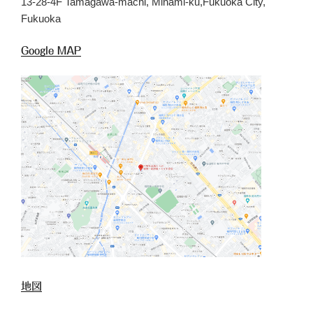
13-28-4F Tamagawa-machi, Minami-ku,Fukuoka City,
Fukuoka
Google MAP
地図