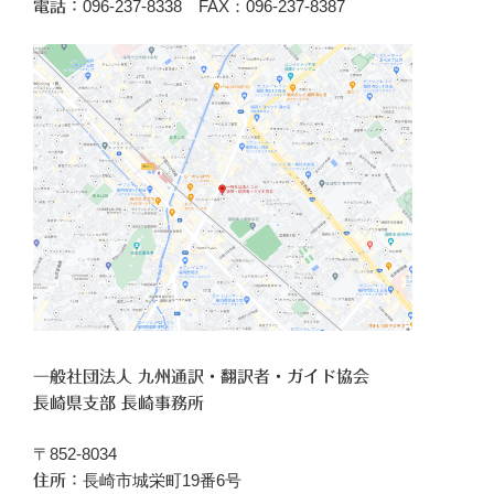
096‐237-8338 FAX：096-237-8387
電話：
一般社団法人 九州通訳・翻訳者・ガイド協会
長崎県支部 長崎事務所
〒852-8034
長崎市城栄町19番6号
住所：