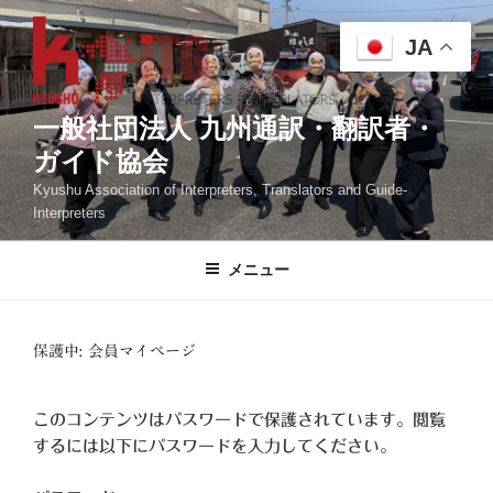
コ
ン
JA
テ
ン
ツ
一般社団法人 九州通訳・翻訳者・
へ
ガイド協会
ス
Kyushu Association of Interpreters, Translators and Guide-
キ
Interpreters
ッ
プ
メニュー
保護中: 会員マイページ
このコンテンツはパスワードで保護されています。閲覧
するには以下にパスワードを入力してください。