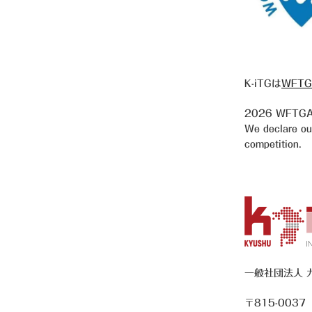
K-iTGは
WFTG
2026
WFTGA 
We declare our 
competition.
一般社団法人 
〒815-0037