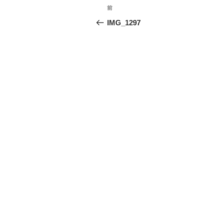
投
前
前
稿
の
IMG_1297
投
ナ
稿
ビ
ゲ
ー
シ
ョ
ン