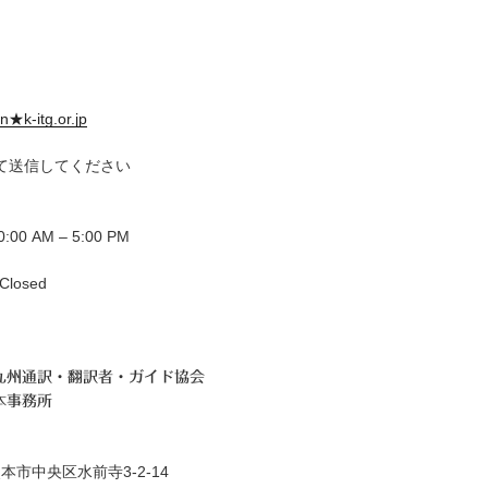
n★k-itg.or.jp
て送信してください
00 AM – 5:00 PM
losed
九州通訳・翻訳者・ガイド協会
本事務所
本市中央区水前寺3-2-14