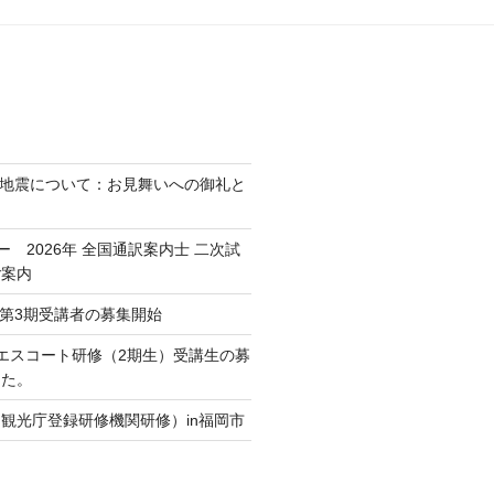
熊本地震について：お見舞いへの御礼と
ミー 2026年 全国通訳案内士 二次試
ご案内
Crew第3期受講者の募集開始
通訳エスコート研修（2期生）受講生の募
した。
観光庁登録研修機関研修）in福岡市