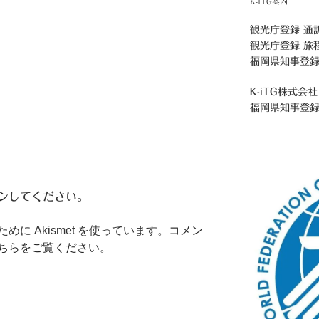
K-ITG案内
観光庁登録 通
観光庁登録 旅
福岡県知事登録
K-iTG株式会社
福岡県知事登
ン
してください。
に Akismet を使っています。
コメン
ちらをご覧ください
。