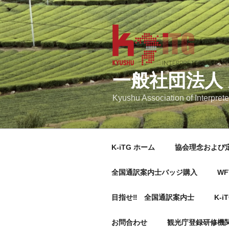
コ
ン
テ
ン
ツ
へ
一般社団法人
ス
キ
Kyushu Association of Interprete
ッ
プ
K-iTG ホーム
協会理念および
全国通訳案内士バッジ購入
WF
目指せ‼ 全国通訳案内士
K-i
お問合わせ
観光庁登録研修機関