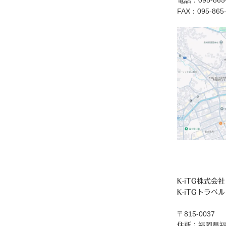
電話：095-865-
FAX：095-865
K-iTG株式会社
K-iTGトラベル
〒815-0037
福岡県福
住所：