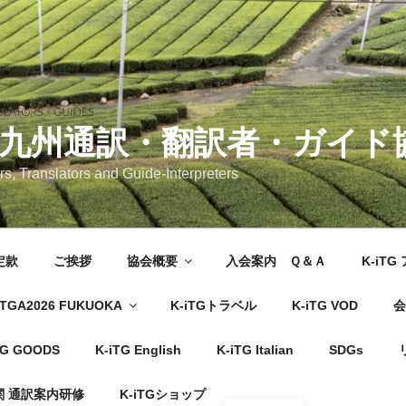
 九州通訳・翻訳者・ガイド
rs, Translators and Guide-Interpreters
定款
ご挨拶
協会概要
入会案内 Ｑ＆Ａ
K-iT
TGA2026 FUKUOKA
K-iTGトラベル
K-iTG VOD
会
TG GOODS
K-iTG English
K-iTG Italian
SDGs
 通訳案内研修
K-iTGショップ