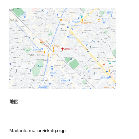
地図
Mail:
information★k-itg.or.jp