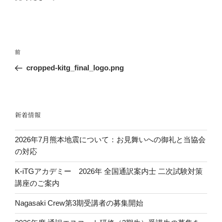
投
前
前
稿
の
cropped-kitg_final_logo.png
ナ
投
ビ
稿
ゲ
ー
新着情報
シ
2026年7月熊本地震について：お見舞いへの御礼と当協会
ョ
の対応
ン
K-iTGアカデミー 2026年 全国通訳案内士 二次試験対策
講座のご案内
Nagasaki Crew第3期受講者の募集開始