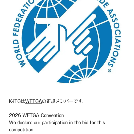
K-iTGは
WFTGA
の正規メンバーです。
2026
WFTGA Convention
We declare our participation in the bid for this
competition.