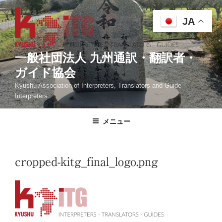
コ
ン
JA
テ
ン
ツ
一般社団法人 九州通訳・翻訳者・
へ
ガイド協会
ス
Kyushu Association of Interpreters, Translators and Guide-
キ
Interpreters
ッ
プ
メニュー
cropped-kitg_final_logo.png