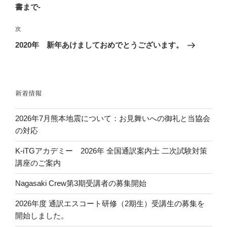
ナ
投
書まで-
ビ
稿
ゲ
次
次
の
ー
2020年 新年あけましておめでとうございます。
投
シ
稿
ョ
ン
新着情報
2026年7月熊本地震について：お見舞いへの御礼と当協会
の対応
K-iTGアカデミー 2026年 全国通訳案内士 二次試験対策
講座のご案内
Nagasaki Crew第3期受講者の募集開始
2026年度 通訳エスコート研修（2期生）受講生の募集を
開始しました。