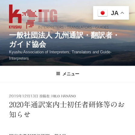
コ
ン
JA
テ
ン
ツ
一般社団法人 九州通訳・翻訳者・
へ
ガイド協会
ス
Kyushu Association of Interpreters, Translators and Guide-
キ
Interpreters
ッ
プ
メニュー
投
2019年12月13日
投稿者:
HILO HANANO
稿
2020年通訳案内士初任者研修等のお
日:
知らせ