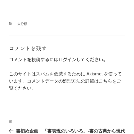
カ
未分類
テ
ゴ
リ
ー
コメントを残す
コメントを投稿するには
ログイン
してください。
このサイトはスパムを低減するために Akismet を使って
います。
コメントデータの処理方法の詳細はこちらをご
覧ください
。
投
前
前
稿
の
書初め企画 「書表現のいろいろ」-書の古典から現代