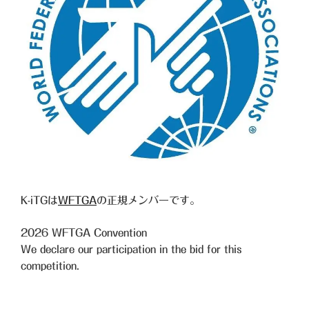
K-iTGは
WFTGA
の正規メンバーです。
2026
WFTGA Convention
We declare our participation in the bid for this
competition.