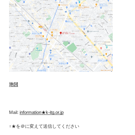
地図
Mail:
information★k-itg.or.jp
↑★を＠に変えて送信してください