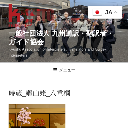
コ
ン
JA
テ
ン
ツ
一般社団法人 九州通訳・翻訳者・
へ
ガイド協会
ス
Kyushu Association of Interpreters, Translators and Guide-
キ
Interpreters
ッ
プ
メニュー
時蔵_嫗山姥_八重桐