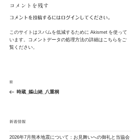
コメントを残す
コメントを投稿するには
ログイン
してください。
このサイトはスパムを低減するために Akismet を使って
います。
コメントデータの処理方法の詳細はこちらをご
覧ください
。
投
前
前
稿
の
時蔵_嫗山姥_八重桐
ナ
投
ビ
稿
ゲ
ー
新着情報
シ
2026年7月熊本地震について：お見舞いへの御礼と当協会
ョ