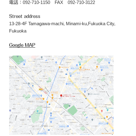
092-710-1150 FAX 092-710-3122
電話：
Street address
13-28-4F Tamagawa-machi, Minami-ku,Fukuoka City,
Fukuoka
Google MAP