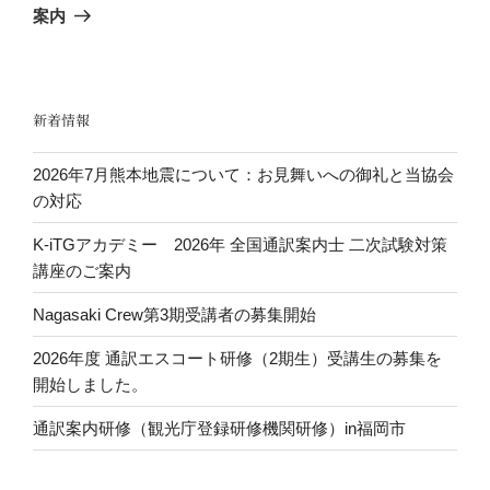
投
案内
シ
稿
ョ
ン
新着情報
2026年7月熊本地震について：お見舞いへの御礼と当協会
の対応
K-iTGアカデミー 2026年 全国通訳案内士 二次試験対策
講座のご案内
Nagasaki Crew第3期受講者の募集開始
2026年度 通訳エスコート研修（2期生）受講生の募集を
開始しました。
通訳案内研修（観光庁登録研修機関研修）in福岡市