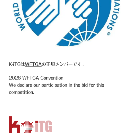
K-iTGは
WFTGA
の正規メンバーです。
2026
WFTGA Convention
We declare our participation in the bid for this
competition.