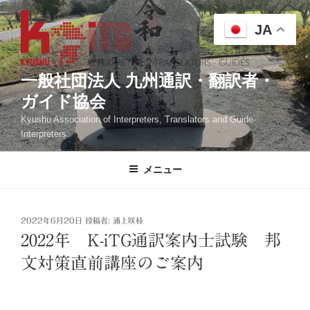
コ
ン
JA
テ
ン
ツ
一般社団法人 九州通訳・翻訳者・
へ
ガイド協会
ス
Kyushu Association of Interpreters, Translators and Guide-
キ
Interpreters
ッ
プ
メニュー
投
2022年6月20日
投稿者:
浦上咲枝
稿
2022年 K-iTG通訳案内士試験 邦
日:
文対策直前講座のご案内