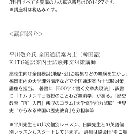
3科目すべてを受講の方の振込番号は001427です。
※講座料は税込みです。
<講師紹介>
平川敬介氏 全国通訳案内士（韓国語)
K-iTG通訳案内士試験邦文対策講師
高校生向け全国模試(地歴･公民)編集などの経験を生かし､
福岡市内の大学課外講座などで全国通訳案内士試験対策
講座を担当｡ 著書に『600字で書く文章表現法』､訳書
に『キムサンギュ教授のことわざ経済学』がある｡『歴史
教育“再”入門』所収のコラム｢大学修学能力試験”世界
史“からみる韓国の歴史教育｣を分担執筆
※平川先生との邦文個別レッスン、日隈先生との英語個
別レッスンもスタートしています。 詳細は協会HPをご覧