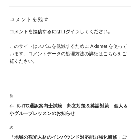
ゴ
リ
ー
コメントを残す
コメントを投稿するには
ログイン
してください。
このサイトはスパムを低減するために Akismet を使って
います。
コメントデータの処理方法の詳細はこちらをご
覧ください
。
投
前
前
稿
の
K-iTG通訳案内士試験 邦文対策＆英語対策 個人＆
ナ
投
小グループレッスンのお知らせ
ビ
稿
ゲ
次
次
の
ー
「地域の観光人材のインバウンド対応能力強化研修」ご