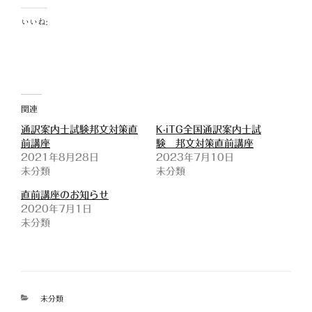
いいね:
関連
通訳案内士試験邦文対策直
K-iTG全国通訳案内士試
前講座
験 邦文対策直前講座
2021年8月28日
2023年7月10日
未分類
未分類
直前講座のお知らせ
2020年7月1日
未分類
カ
未分類
テ