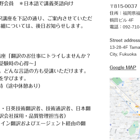
野会員 ＊日本語で講義英語向け
〒815-0037
福岡県福
住所：
訳講座を下記の通り、ご案内させていただ
鶴田ビル 4F
詳細については、後日お知らせします。
092-71
電話：
Street address
13-28-4F Tama
City, Fukuoka
訳講座「翻訳のお仕事にトライしませんか？
受験時の心得～」
Google MAP
。どんな言語の方も受講いただけます。
を学びます。
2時（途中休憩あり）
日・日英技術翻訳者、技術通訳者、日本翻
訳会社採用・品質管理担当者）
ライン翻訳およびエージェント経由の翻