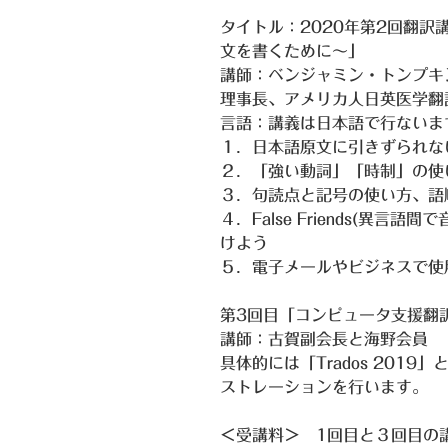
タイトル：2020年第2回翻
文を書くために～」
講師：ベンジャミン・トンプキン
理事長、アメリカ人日英医学
言語：講義は日本語で行ないま
１．日本語原文に引きずられ
２．「強い動詞」「時制」の使
３．句読点と記号の使い方、語
４．False Friends(異
けよう
５．電子メールやビジネスで使
第3回目「コンピュータ支援翻訳
講師：古賀副会長と海野会員
具体的には「Trados 201
ストレーションを行います。
＜受講料＞ 1回目と３回目の講