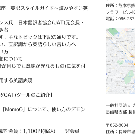
熊本県熊
住所：
訳講座「英訳スタイルガイド～読みやすい英
フラワービル40
096‐23
電話：
ス氏 日本翻訳者協会(JAT)元会長・
翻訳者
す。主なトピックは下記の通りです。
ない、直訳調から英語らしい言い方へ
い方
順について
言語間で音が同じでも意味が異なるもの)に気を付
用する英語表現
(CAT)ツールのご紹介」
一般社団法人 
9」と「MemoQ」について、使い方のデモン
長崎県支部 長
〒852-8034
座 会員：1,100円(税込) 非会員：
長崎市城
住所：