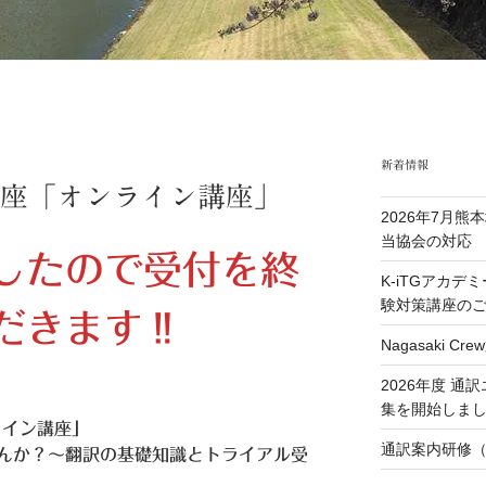
新着情報
翻訳講座「オンライン講座」
2026年7月
当協会の対応
したので受付を終
K-iTGアカデ
験対策講座の
だきます‼
Nagasaki 
2026年度 
集を開始しま
ンライン講座」
通訳案内研修（
んか？～翻訳の基礎知識とトライアル受