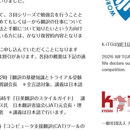
いりました。
て、３回シリーズで勉強会を行うことと
めてもしくは一から翻訳の仕事について
法と手順について知りたいという方向け
いる方には、かなり復習的内容となりま
K-iTGは
WFTG
に申し込んでいただくことになります
は割引があります。各回の概要は下記の通
2026
WFTGA 
We declare our 
competition.
～12時「翻訳の基礎知識とトライアル受験
賀副会長 ＊全言語対象。講義は日本語
～15時半「日英翻訳のスタイルガイド」 講
氏 日本翻訳者協会(JAT)元会長・理
者 ＊講義は日本語で行います。
一般社団法人 
6時「コンピュータ支援翻訳(CAT)ツールの