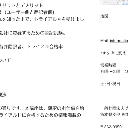
メリットとデメリット
う（ユーザー側と翻訳者側）
地図
れを知った上で、トライアル＊を受けまし
会社に登録するための筆記試験。
Mail:
informatio
特許翻訳者、トライアル合格率
↑★を＠に変え
ついて
営業時間
月曜〜金曜 : 10:
土･日･祝日 : C
強法
の通りです。本講座は、翻訳のお仕事を始
一般社団法人 
熊本県支部 熊
ライアル」に合格するための情報満載の
〒862-0950