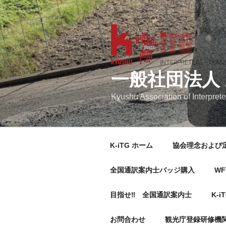
コ
ン
テ
ン
ツ
へ
一般社団法人
ス
キ
Kyushu Association of Interprete
ッ
プ
K-iTG ホーム
協会理念および
全国通訳案内士バッジ購入
WF
目指せ‼ 全国通訳案内士
K-i
お問合わせ
観光庁登録研修機関