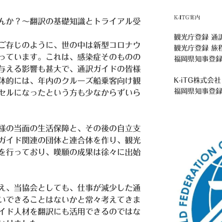
K-ITG案内
んか？～翻訳の基礎知識とトライアル受
観光庁登録 通
ご存じのように、世の中は新型コロナウ
観光庁登録 旅
っています。これは、感染症そのものの
福岡県知事登録
与える影響も甚大で、通訳ガイドの皆様
K-iTG株式会社
体的には、年内のクルーズ船乗客向け観
福岡県知事登
セルになったという方も少なからずいら
様の当面の生活保障と、その後の自立支
ガイド関連の団体と連合体を作り、観光
を行っており、嘆願の成果は徐々に出始
え、当協会としても、仕事が減少した通
いできることはないかと常々考えてきま
イド人材を翻訳にも活用できるのではな