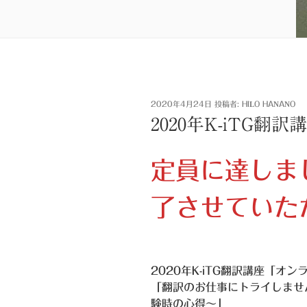
投
2020年4月24日
投稿者:
HILO HANANO
稿
2020年K-iTG
日:
定員に達しま
了させていた
2020年K-iTG翻訳講座「オ
「翻訳のお仕事にトライしませ
験時の心得～」