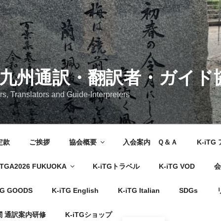
 九州通訳・翻訳者・ガイド
rs, Translators and Guide-Interpreters
定款
ご挨拶
協会概要
入会案内 Ｑ＆Ａ
K-iT
TGA2026 FUKUOKA
K-iTGトラベル
K-iTG VOD
会
TG GOODS
K-iTG English
K-iTG Italian
SDGs
 通訳案内研修
K-iTGショップ