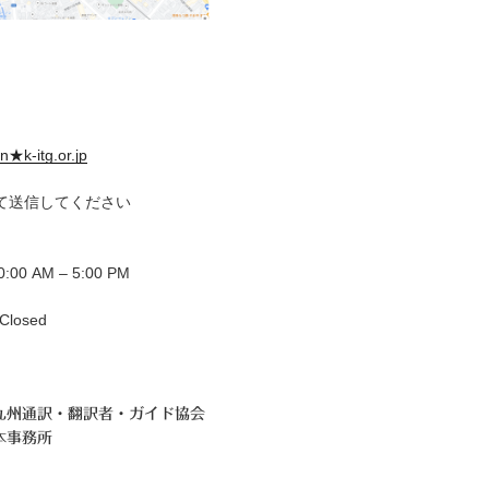
n★k-itg.or.jp
て送信してください
00 AM – 5:00 PM
losed
九州通訳・翻訳者・ガイド協会
本事務所