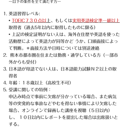
ー以下の条件を全て満たす方ー
英語習得レベル:
•
TOEIC７３０点以
上
、もしくは
実用英語検定準一級以上
取得者（過去5年以内に取得したものに限る）
• 上記の検定証明がない人は、海外在住歴や英語を使った
活動歴によって英語力が同等かど うか、口頭面接によっ
て判断。＊面接方法や日時については別途連絡
熊本市都市圏在住または勤務・通学している方（一部市
外からも受付）
日本語が母語でない人は、日本語能力試験Ｎ２以上の取
得者
年齢：１８歳以上（高校生不可）
受講に関しての特例：
申込み時点で事前に欠席が分かっている場合、また病気
等の突発的な事故などやむを得ない事情により欠席した
場合、オンラインで録画した講座を視聴（５日以内）
し、 １０日以内にレポートを提出した場合は出席扱いと
する。