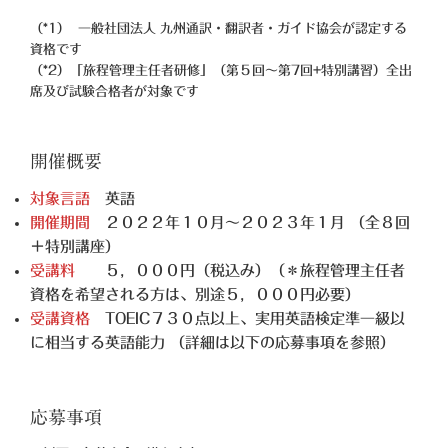
（*1） 一般社団法人 九州通訳・翻訳者・ガイド協会が認定する
資格です
（*2）「旅程管理主任者研修」（第５回〜第7回+特別講習）全出
席及び試験合格者が対象です
開催概要
対象言語
英語
開催期間
２０２２年１０月〜２０２３年１月 （全８回
＋特別講座）
受講料
５，０００円（税込み）（＊旅程管理主任者
資格を希望される方は、別途５，０００円必要）
受講資格
TOEIC７３０点以上、実用英語検定準一級以
に相当する英語能力 （詳細は以下の応募事項を参照）
応募事項