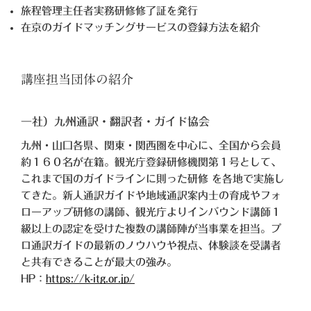
旅程管理主任者実務研修修了証を発行
在京のガイドマッチングサービスの登録方法を紹介
講座担当団体の紹介
一社）九州通訳・翻訳者・ガイド協会
九州・山口各県、関東・関西圏を中心に、全国から会員
約１６０名が在籍。観光庁登録研修機関第１号として、
これまで国のガイドラインに則った研修 を各地で実施し
てきた。新人通訳ガイドや地域通訳案内士の育成やフォ
ローアップ研修の講師、観光庁よりインバウンド講師１
級以上の認定を受けた複数の講師陣が当事業を担当。プ
ロ通訳ガイドの最新のノウハウや視点、体験談を受講者
と共有できることが最大の強み。
HP：
https://k-itg.or.jp/