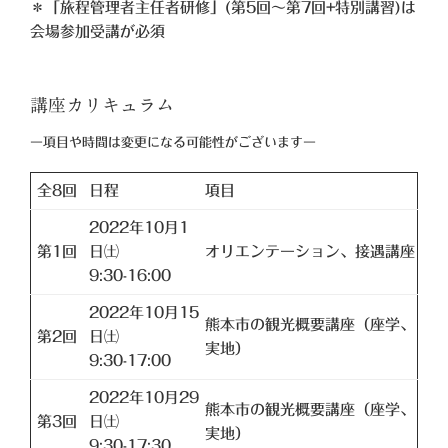
＊「旅程管理者主任者研修」(第5回〜第7回+特別講習)は
会場参加受講が必須
講座カリキュラム
ー項目や時間は変更になる可能性がございますー
全8回
日程
項目
2022年10月1
第1回
日㈯
オリエンテーション、接遇講座
9:30-16:00
2022年10月15
熊本市の観光概要講座（座学、
第2回
日㈯
実地）
9:30-17:00
2022年10月29
熊本市の観光概要講座（座学、
第3回
日㈯
実地）
9:30-17:30