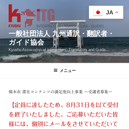
コ
ン
JA
テ
ン
ツ
一般社団法人 九州通訳・翻訳者・
へ
ガイド協会
ス
Kyushu Association of Interpreters, Translators and Guide-
キ
Interpreters
ッ
プ
メニュー
熊本市 滞在コンテンツの満足度向上事業 ー受講者募集ー
【定員に達したため、8月31日を以て受付
を終了いたしました。ご応募いただいた皆
様には、個別にメールをさせていただいて