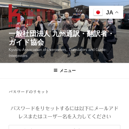
コ
ン
JA
テ
ン
ツ
一般社団法人 九州通訳・翻訳者・
へ
ガイド協会
ス
Kyushu Association of Interpreters, Translators and Guide-
キ
Interpreters
ッ
プ
メニュー
パスワードのリセット
パスワードをリセットするには以下にメールアド
レスまたはユーザー名を入力してください