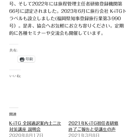
号、そして2022年には旅程管理主任者研修登録機関第
66号に認定されました。2023年6月に旅行会社 K-iTGト
ラベルも設立しました(福岡県知事登録旅行業第3-990
号）。是非、協会へお気軽にお立ち寄りください。定期
的に各種セミナーや交流会も開催しています。
共有:
印刷
いいね:
関連
K-iTG 全国通訳案内士二次
2021年K-iTG初任者研修
対策講座 説明会
終了ご報告と受講生の声
2020年8月17日
2021年3月8日