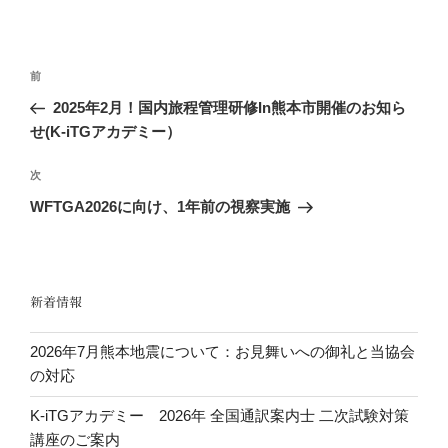
投
前
前
稿
の
2025年2月！国内旅程管理研修In熊本市開催のお知ら
ナ
投
せ(K-iTGアカデミー）
ビ
稿
ゲ
次
次
の
ー
WFTGA2026に向け、1年前の視察実施
投
シ
稿
ョ
ン
新着情報
2026年7月熊本地震について：お見舞いへの御礼と当協会
の対応
K-iTGアカデミー 2026年 全国通訳案内士 二次試験対策
講座のご案内