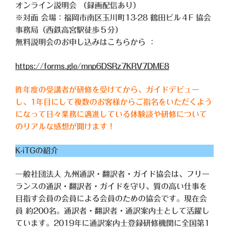
オンライン説明会 （録画配信あり）
※対面 会場：福岡市南区玉川町13-28 鶴田ビル４F 協会
事務局（西鉄高宮駅徒歩５分）
無料説明会のお申し込みはこちらから ：
https://forms.gle/mnp6DSRz7KRV7DME8
昨年度の受講者が研修を受けてから、ガイドデビュー
し、1年目にして複数のお客様からご指名をいただくよう
になって日々業務に邁進している体験談や研修について
のリアルな感想が聞けます！
K-iTGの紹介
一般社団法人 九州通訳・翻訳者・ガイド協会は、フリー
ランスの通訳・翻訳者・ガイドを守り、質の高い仕事を
目指す会員の会員による会員のための協会です。現在会
員 約200名。通訳者・翻訳者・通訳案内士として活躍し
ています。2019年に通訳案内士登録研修機関に全国第1