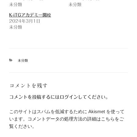
未分類
未分類
K-iTGアカデミー開校
2024年3月1日
未分類
カ
未分類
テ
ゴ
リ
ー
コメントを残す
コメントを投稿するには
ログイン
してください。
このサイトはスパムを低減するために Akismet を使って
います。
コメントデータの処理方法の詳細はこちらをご
覧ください
。