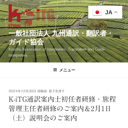
コ
ン
JA
テ
ン
ツ
一般社団法人 九州通訳・翻訳者・
へ
ガイド協会
ス
Kyushu Association of Interpreters, Translators and Guide-
キ
Interpreters
ッ
プ
メニュー
投
2024年12月30日
投稿者:
松下奈津子
稿
K-iTG通訳案内士初任者研修・旅程
日:
管理主任者研修のご案内＆2月1日
（土）説明会のご案内