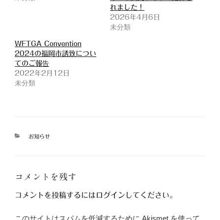
れました！
2026年4月6日
未分類
WFTGA Convention
2024の福岡市誘致につい
てのご報告
2022年2月12日
未分類
カ
お知らせ
テ
ゴ
リ
ー
コメントを残す
コメントを投稿するには
ログイン
してください。
このサイトはスパムを低減するために Akismet を使って