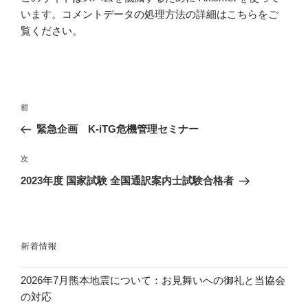
います。
コメントデータの処理方法の詳細はこちらをご
覧ください
。
投
前
前
稿
の
緊急企画 K-iTG危機管理セミナー
ナ
投
ビ
稿
次
次
ゲ
の
2023年度 国家試験 全国通訳案内士試験合格者
投
ー
稿
シ
ョ
新着情報
ン
2026年7月熊本地震について：お見舞いへの御礼と当協会
の対応