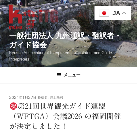
コ
ン
JA
テ
ン
ツ
一般社団法人 九州通訳・翻訳者・
へ
ガイド協会
ス
Kyushu Association of Interpreters, Translators and Guide-
キ
Interpreters
ッ
プ
メニュー
投
2024年1月27日
投稿者:
浦上咲枝
稿
第21回世界観光ガイド連盟
日:
（WFTGA）会議2026 の福岡開催
が決定しました！