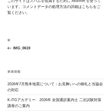
このサイトはスパムを低減するために Akismet を使って
います。
コメントデータの処理方法の詳細はこちらをご
覧ください
。
投
前
前
稿
の
IMG_0619
ナ
投
ビ
稿
ゲ
ー
新着情報
シ
2026年7月熊本地震について：お見舞いへの御礼と当協会
ョ
の対応
ン
K-iTGアカデミー 2026年 全国通訳案内士 二次試験対策
講座のご案内