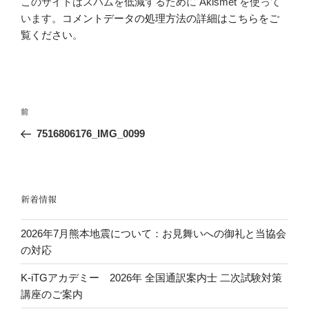
このサイトはスパムを低減するために Akismet を使って
います。
コメントデータの処理方法の詳細はこちらをご
覧ください
。
投
前
前
稿
の
7516806176_IMG_0099
ナ
投
ビ
稿
ゲ
ー
新着情報
シ
2026年7月熊本地震について：お見舞いへの御礼と当協会
ョ
の対応
ン
K-iTGアカデミー 2026年 全国通訳案内士 二次試験対策
講座のご案内