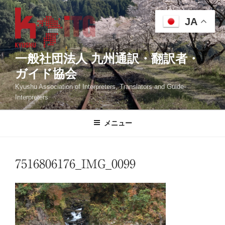
コ
ン
JA
テ
ン
ツ
一般社団法人 九州通訳・翻訳者・
へ
ガイド協会
ス
Kyushu Association of Interpreters, Translators and Guide-
キ
Interpreters
ッ
プ
メニュー
7516806176_IMG_0099