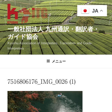
コ
ン
JA
テ
ン
ツ
一般社団法人 九州通訳・翻訳者・
へ
ガイド協会
ス
Kyushu Association of Interpreters, Translators and Guide-
キ
Interpreters
ッ
プ
メニュー
7516806176_IMG_0026 (1)