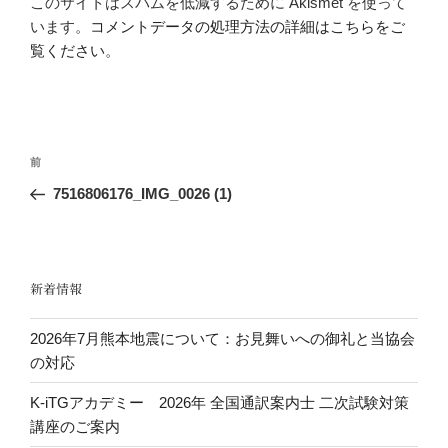
このサイトはスパムを低減するために Akismet を使って
います。
コメントデータの処理方法の詳細はこちらをご
覧ください
。
投
前
前
稿
の
7516806176_IMG_0026 (1)
ナ
投
ビ
稿
ゲ
ー
新着情報
シ
2026年7月熊本地震について：お見舞いへの御礼と当協会
ョ
の対応
ン
K-iTGアカデミー 2026年 全国通訳案内士 二次試験対策
講座のご案内