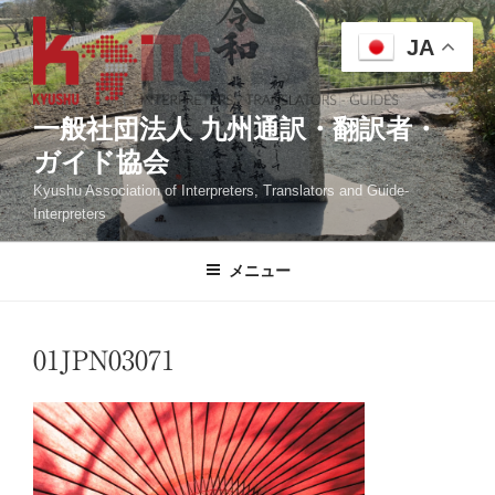
コ
ン
JA
テ
ン
ツ
一般社団法人 九州通訳・翻訳者・
へ
ガイド協会
ス
Kyushu Association of Interpreters, Translators and Guide-
キ
Interpreters
ッ
プ
メニュー
01JPN03071