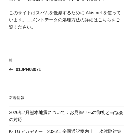
このサイトはスパムを低減するために Akismet を使って
います。
コメントデータの処理方法の詳細はこちらをご
覧ください
。
投
前
前
稿
の
01JPN03071
ナ
投
ビ
稿
ゲ
ー
新着情報
シ
2026年7月熊本地震について：お見舞いへの御礼と当協会
ョ
の対応
ン
K-iTGアカデミー 2026年 全国通訳案内士 二次試験対策