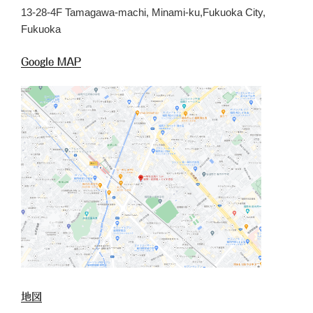
13-28-4F Tamagawa-machi, Minami-ku,Fukuoka City,
Fukuoka
Google MAP
地図