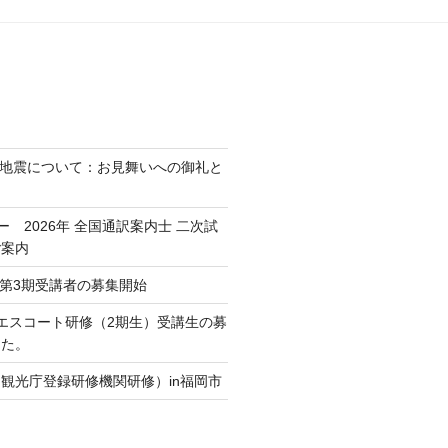
熊本地震について：お見舞いへの御礼と
ミー 2026年 全国通訳案内士 二次試
ご案内
Crew第3期受講者の募集開始
通訳エスコート研修（2期生）受講生の募
した。
観光庁登録研修機関研修）in福岡市