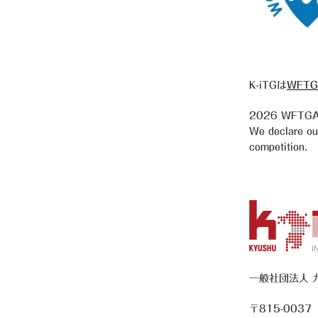
K-iTGは
WFTG
2026
WFTGA 
We declare our 
competition.
一般社団法人 
〒815-0037