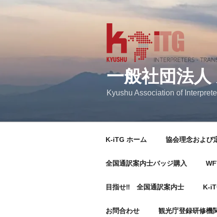
コ
ン
テ
ン
ツ
へ
一般社団法人
ス
キ
Kyushu Association of Interprete
ッ
プ
K-iTG ホーム
協会理念および
全国通訳案内士バッジ購入
WF
目指せ‼ 全国通訳案内士
K-i
お問合わせ
観光庁登録研修機関