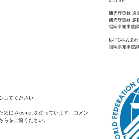
K-ITG案内
観光庁登録 通
観光庁登録 旅
福岡県知事登録
K-iTG株式会社
福岡県知事登
ン
してください。
に Akismet を使っています。
コメン
ちらをご覧ください
。