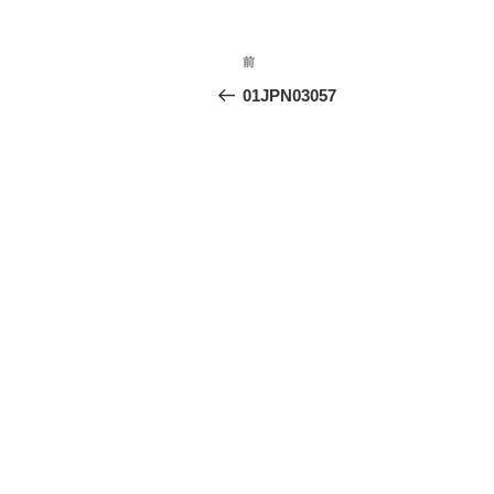
投
前
前
稿
の
01JPN03057
投
ナ
稿
ビ
ゲ
ー
シ
ョ
ン