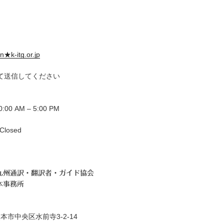
n★k-itg.or.jp
て送信してください
00 AM – 5:00 PM
losed
九州通訳・翻訳者・ガイド協会
本事務所
本市中央区水前寺3-2-14