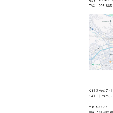
電話：095-865-
FAX：095-865
K-iTG株式会社
K-iTGトラベル
〒815-0037
福岡県福
住所：