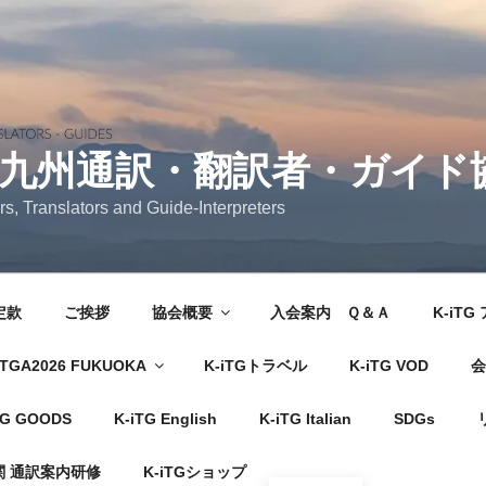
 九州通訳・翻訳者・ガイド
rs, Translators and Guide-Interpreters
定款
ご挨拶
協会概要
入会案内 Ｑ＆Ａ
K-iT
TGA2026 FUKUOKA
K-iTGトラベル
K-iTG VOD
会
TG GOODS
K-iTG English
K-iTG Italian
SDGs
 通訳案内研修
K-iTGショップ