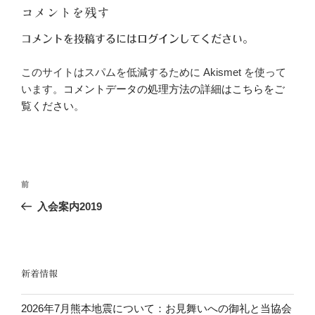
コメントを残す
コメントを投稿するには
ログイン
してください。
このサイトはスパムを低減するために Akismet を使って
います。
コメントデータの処理方法の詳細はこちらをご
覧ください
。
投
前
前
稿
の
入会案内2019
ナ
投
ビ
稿
ゲ
ー
新着情報
シ
2026年7月熊本地震について：お見舞いへの御礼と当協会
ョ