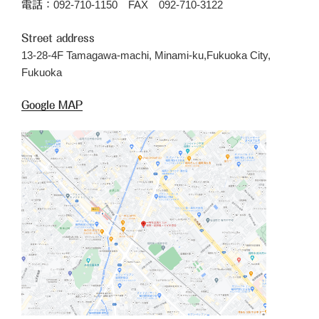
092-710-1150 FAX 092-710-3122
電話：
Street address
13-28-4F Tamagawa-machi, Minami-ku,Fukuoka City,
Fukuoka
Google MAP