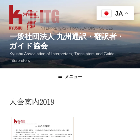
コ
ン
JA
テ
ン
ツ
一般社団法人 九州通訳・翻訳者・
へ
ガイド協会
ス
Kyushu Association of Interpreters, Translators and Guide-
キ
Interpreters
ッ
プ
メニュー
入会案内2019