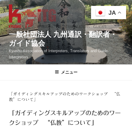
コ
ン
JA
テ
ン
ツ
一般社団法人 九州通訳・翻訳者・
へ
ガイド協会
ス
Kyushu Association of Interpreters, Translators and Guide-
キ
Interpreters
ッ
プ
メニュー
「ガイディングスキルアップのためのワークショップ “仏
教”について」
「ガイディングスキルアップのためのワー
クショップ “仏教”について」