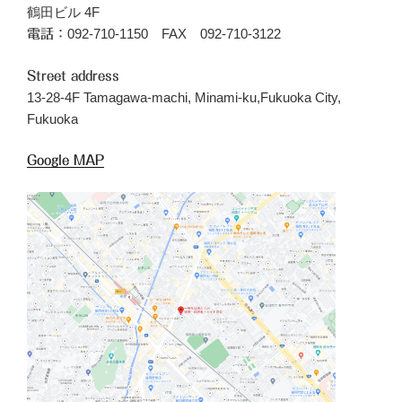
鶴田ビル 4F
092-710-1150 FAX 092-710-3122
電話：
Street address
13-28-4F Tamagawa-machi, Minami-ku,Fukuoka City,
Fukuoka
Google MAP