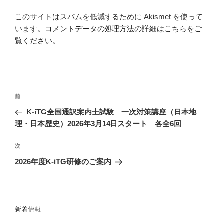
このサイトはスパムを低減するために Akismet を使って
います。
コメントデータの処理方法の詳細はこちらをご
覧ください
。
投
前
前
稿
の
K-iTG全国通訳案内士試験 一次対策講座（日本地
ナ
投
理・日本歴史）2026年3月14日スタート 各全6回
ビ
稿
ゲ
次
次
の
ー
2026年度K-iTG研修のご案内
投
シ
稿
ョ
ン
新着情報