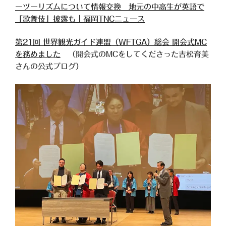
ーツーリズムについて情報交換 地元の中高生が英語で
「歌舞伎」披露も｜福岡TNCニュース
第21回 世界観光ガイド連盟（WFTGA）総会 開会式MC
を務めました
（開会式のMCをしてくださった吉松育美
さんの公式ブログ）