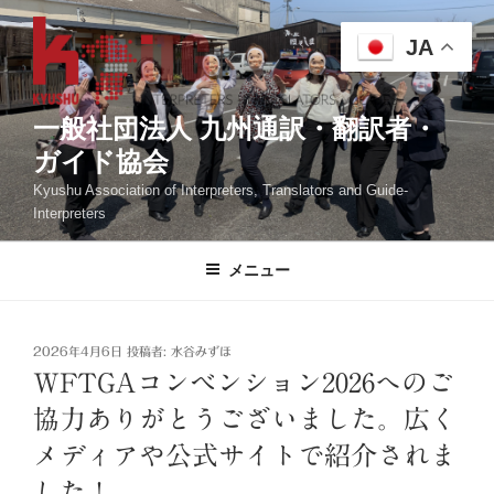
コ
ン
JA
テ
ン
ツ
一般社団法人 九州通訳・翻訳者・
へ
ガイド協会
ス
Kyushu Association of Interpreters, Translators and Guide-
キ
Interpreters
ッ
プ
メニュー
投
2026年4月6日
投稿者:
水谷みずほ
稿
WFTGAコンベンション2026へのご
日:
協力ありがとうございました。広く
メディアや公式サイトで紹介されま
した！