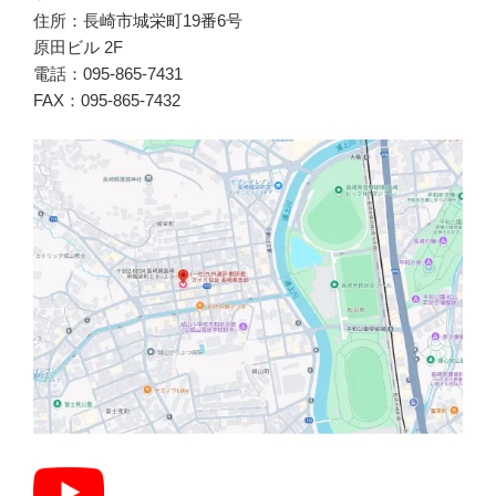
住所：長崎市城栄町19番6号
原田ビル 2F
電話：095-865-7431
FAX：095-865-7432