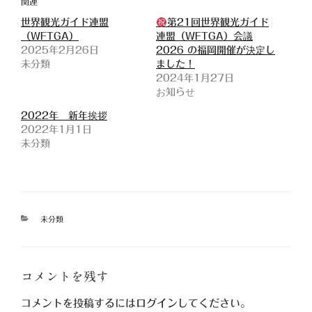
関連
世界観光ガイド連盟
第21回世界観光ガイド
（WFTGA）
連盟（WFTGA）会議
2025年2月26日
2026 の福岡開催が決定し
未分類
ました！
2024年1月27日
お知らせ
2022年 新年挨拶
2022年1月1日
未分類
カ
未分類
テ
ゴ
リ
ー
コメントを残す
コメントを投稿するには
ログイン
してください。