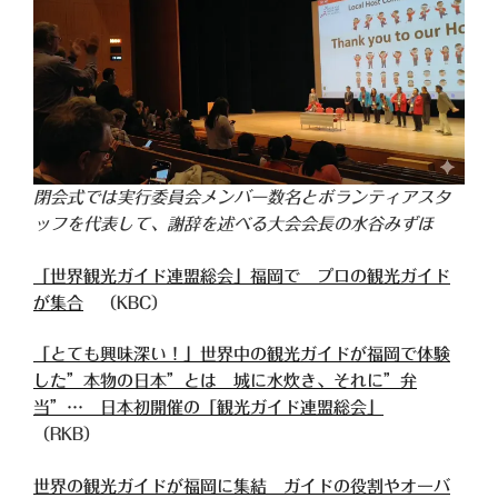
閉会式では実行委員会メンバー数名とボランティアスタ
ッフを代表して、謝辞を述べる大会会長の水谷みずほ
「世界観光ガイド連盟総会」福岡で プロの観光ガイド
が集合
（KBC）
「とても興味深い！」世界中の観光ガイドが福岡で体験
した”本物の日本”とは 城に水炊き、それに”弁
当”… 日本初開催の「観光ガイド連盟総会」
（RKB）
世界の観光ガイドが福岡に集結 ガイドの役割やオーバ